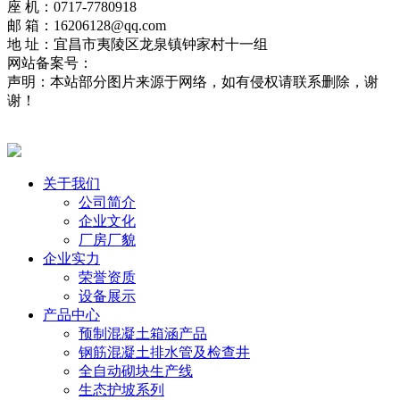
座 机：0717-7780918
邮 箱：16206128@qq.com
地 址：宜昌市夷陵区龙泉镇钟家村十一组
网站备案号：
鄂ICP备2021013322号-2
网站地图
流量统计
声明：本站部分图片来源于网络，如有侵权请联系删除，谢
谢！
鄂公网安备42050002420715号
关于我们
公司简介
企业文化
厂房厂貌
企业实力
荣誉资质
设备展示
产品中心
预制混凝土箱涵产品
钢筋混凝土排水管及检查井
全自动砌块生产线
生态护坡系列