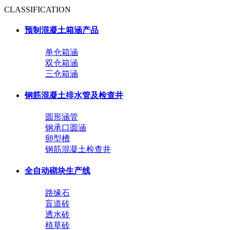
CLASSIFICATION
预制混凝土箱涵产品
单仓箱涵
双仓箱涵
三仓箱涵
钢筋混凝土排水管及检查井
圆形涵管
钢承口圆涵
卵型槽
钢筋混凝土检查井
全自动砌块生产线
路缘石
盲道砖
透水砖
植草砖