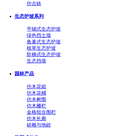
仿古砖
生态护坡系列
平铺式生态护坡
绿色挡土墙
鱼巢式生态护坡
植草生态护坡
阶梯式生态护坡
生态挡墙
园林产品
仿木花箱
仿木花桶
仿木树围
仿木栅栏
金格组合围栏
仿木长廊
砖雕与地砖