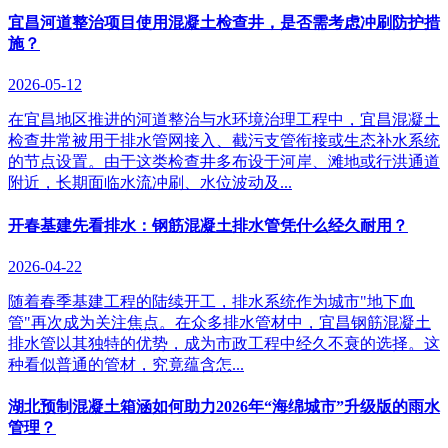
宜昌河道整治项目使用混凝土检查井，是否需考虑冲刷防护措
施？
2026-05-12
在宜昌地区推进的河道整治与水环境治理工程中，宜昌混凝土
检查井常被用于排水管网接入、截污支管衔接或生态补水系统
的节点设置。由于这类检查井多布设于河岸、滩地或行洪通道
附近，长期面临水流冲刷、水位波动及...
开春基建先看排水：钢筋混凝土排水管凭什么经久耐用？
2026-04-22
随着春季基建工程的陆续开工，排水系统作为城市"地下血
管"再次成为关注焦点。在众多排水管材中，宜昌钢筋混凝土
排水管以其独特的优势，成为市政工程中经久不衰的选择。这
种看似普通的管材，究竟蕴含怎...
湖北预制混凝土箱涵如何助力2026年“海绵城市”升级版的雨水
管理？