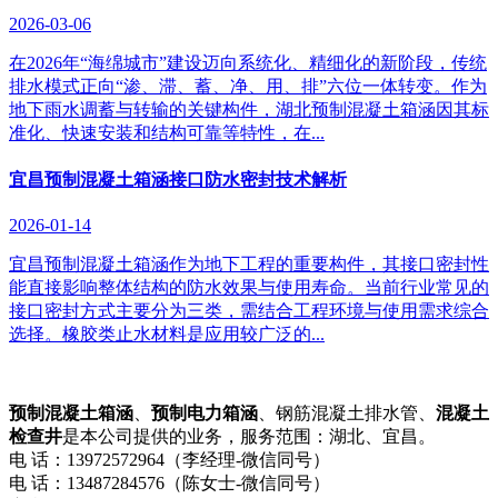
2026-03-06
在2026年“海绵城市”建设迈向系统化、精细化的新阶段，传统
排水模式正向“渗、滞、蓄、净、用、排”六位一体转变。作为
地下雨水调蓄与转输的关键构件，湖北预制混凝土箱涵因其标
准化、快速安装和结构可靠等特性，在...
宜昌预制混凝土箱涵接口防水密封技术解析
2026-01-14
宜昌预制混凝土箱涵作为地下工程的重要构件，其接口密封性
能直接影响整体结构的防水效果与使用寿命。当前行业常见的
接口密封方式主要分为三类，需结合工程环境与使用需求综合
选择。橡胶类止水材料是应用较广泛的...
预制混凝土箱涵
、
预制电力箱涵
、钢筋混凝土排水管、
混凝土
检查井
是本公司提供的业务，服务范围：湖北、宜昌。
电 话：13972572964（李经理-微信同号）
电 话：13487284576（陈女士-微信同号）