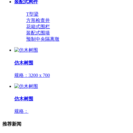
装配式构件
T型梁
方形检查井
花箱式围栏
装配式围墙
预制中央隔离墩
仿木树围
规格：
3200 x 700
仿木树围
规格：
推荐新闻