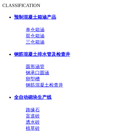
CLASSIFICATION
预制混凝土箱涵产品
单仓箱涵
双仓箱涵
三仓箱涵
钢筋混凝土排水管及检查井
圆形涵管
钢承口圆涵
卵型槽
钢筋混凝土检查井
全自动砌块生产线
路缘石
盲道砖
透水砖
植草砖