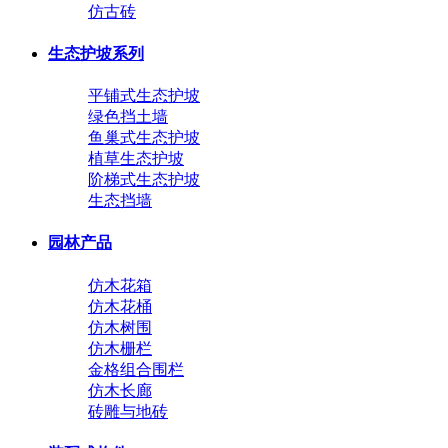
仿古砖
生态护坡系列
平铺式生态护坡
绿色挡土墙
鱼巢式生态护坡
植草生态护坡
阶梯式生态护坡
生态挡墙
园林产品
仿木花箱
仿木花桶
仿木树围
仿木栅栏
金格组合围栏
仿木长廊
砖雕与地砖