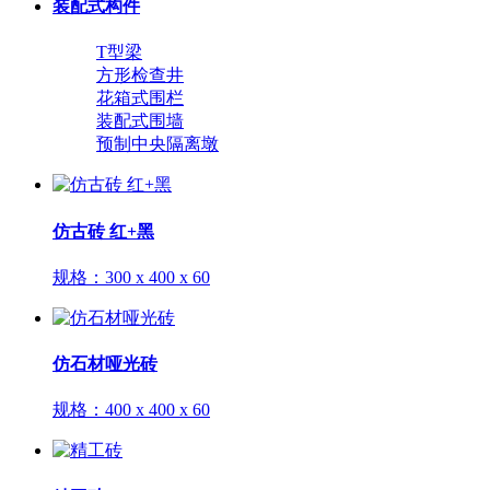
装配式构件
T型梁
方形检查井
花箱式围栏
装配式围墙
预制中央隔离墩
仿古砖 红+黑
规格：
300 x 400 x 60
仿石材哑光砖
规格：
400 x 400 x 60