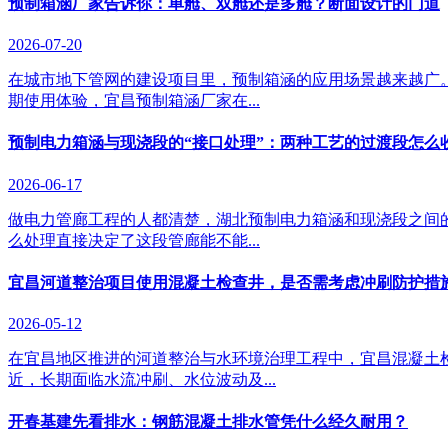
预制箱涵厂家告诉你：单舱、双舱还是多舱？断面设计的门道
2026-07-20
在城市地下管网的建设项目里，预制箱涵的应用场景越来越广
期使用体验，宜昌预制箱涵厂家在...
预制电力箱涵与现浇段的“接口处理”：两种工艺的过渡段怎么
2026-06-17
做电力管廊工程的人都清楚，湖北预制电力箱涵和现浇段之间
么处理直接决定了这段管廊能不能...
宜昌河道整治项目使用混凝土检查井，是否需考虑冲刷防护措
2026-05-12
在宜昌地区推进的河道整治与水环境治理工程中，宜昌混凝土
近，长期面临水流冲刷、水位波动及...
开春基建先看排水：钢筋混凝土排水管凭什么经久耐用？