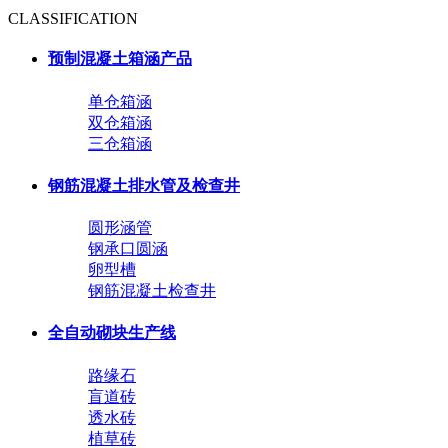
CLASSIFICATION
预制混凝土箱涵产品
单仓箱涵
双仓箱涵
三仓箱涵
钢筋混凝土排水管及检查井
圆形涵管
钢承口圆涵
卵型槽
钢筋混凝土检查井
全自动砌块生产线
路缘石
盲道砖
透水砖
植草砖