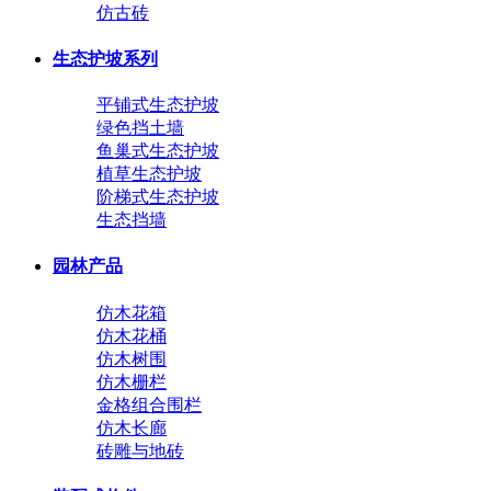
仿古砖
生态护坡系列
平铺式生态护坡
绿色挡土墙
鱼巢式生态护坡
植草生态护坡
阶梯式生态护坡
生态挡墙
园林产品
仿木花箱
仿木花桶
仿木树围
仿木栅栏
金格组合围栏
仿木长廊
砖雕与地砖