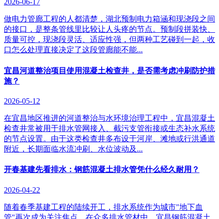
2026-06-17
做电力管廊工程的人都清楚，湖北预制电力箱涵和现浇段之间
的接口，是整条管线里比较让人头疼的节点。预制段拼装快、
质量可控，现浇段灵活、适应性强，但两种工艺碰到一起，收
口怎么处理直接决定了这段管廊能不能...
宜昌河道整治项目使用混凝土检查井，是否需考虑冲刷防护措
施？
2026-05-12
在宜昌地区推进的河道整治与水环境治理工程中，宜昌混凝土
检查井常被用于排水管网接入、截污支管衔接或生态补水系统
的节点设置。由于这类检查井多布设于河岸、滩地或行洪通道
附近，长期面临水流冲刷、水位波动及...
开春基建先看排水：钢筋混凝土排水管凭什么经久耐用？
2026-04-22
随着春季基建工程的陆续开工，排水系统作为城市"地下血
管"再次成为关注焦点。在众多排水管材中，宜昌钢筋混凝土