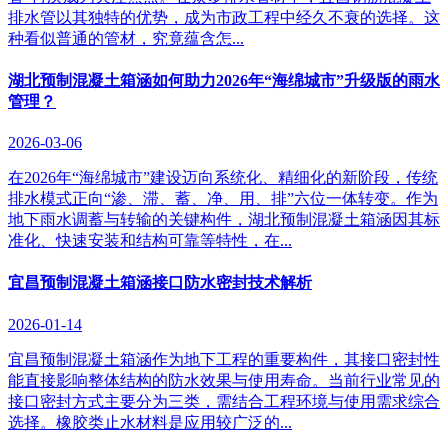
排水管以其独特的优势，成为市政工程中经久不衰的选择。这
种看似普通的管材，究竟蕴含怎...
湖北预制混凝土箱涵如何助力2026年“海绵城市”升级版的雨水
管理？
2026-03-06
在2026年“海绵城市”建设迈向系统化、精细化的新阶段，传统
排水模式正向“渗、滞、蓄、净、用、排”六位一体转变。作为
地下雨水调蓄与转输的关键构件，湖北预制混凝土箱涵因其标
准化、快速安装和结构可靠等特性，在...
宜昌预制混凝土箱涵接口防水密封技术解析
2026-01-14
宜昌预制混凝土箱涵作为地下工程的重要构件，其接口密封性
能直接影响整体结构的防水效果与使用寿命。当前行业常见的
接口密封方式主要分为三类，需结合工程环境与使用需求综合
选择。橡胶类止水材料是应用较广泛的...