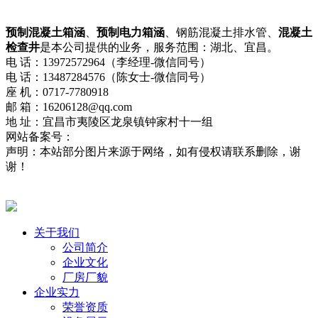
预制混凝土箱涵
、
预制电力箱涵
、钢筋混凝土排水管、
混凝土
检查井
是本公司提供的业务，服务范围：湖北、宜昌。
电 话：13972572964（李经理-微信同号）
电 话：13487284576（陈女士-微信同号）
座 机：0717-7780918
邮 箱：16206128@qq.com
地 址：宜昌市夷陵区龙泉镇钟家村十一组
网站备案号：
鄂ICP备2021013322号-2
网站地图
流量统计
声明：本站部分图片来源于网络，如有侵权请联系删除，谢
谢！
鄂公网安备42050002420715号
关于我们
公司简介
企业文化
厂房厂貌
企业实力
荣誉资质