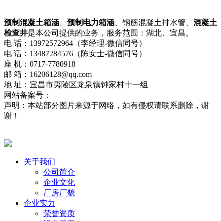
预制混凝土箱涵
、
预制电力箱涵
、钢筋混凝土排水管、
混凝土
检查井
是本公司提供的业务，服务范围：湖北、宜昌。
电 话：13972572964（李经理-微信同号）
电 话：13487284576（陈女士-微信同号）
座 机：0717-7780918
邮 箱：16206128@qq.com
地 址：宜昌市夷陵区龙泉镇钟家村十一组
网站备案号：
鄂ICP备2021013322号-2
网站地图
流量统计
声明：本站部分图片来源于网络，如有侵权请联系删除，谢
谢！
鄂公网安备42050002420715号
关于我们
公司简介
企业文化
厂房厂貌
企业实力
荣誉资质