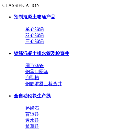
CLASSIFICATION
预制混凝土箱涵产品
单仓箱涵
双仓箱涵
三仓箱涵
钢筋混凝土排水管及检查井
圆形涵管
钢承口圆涵
卵型槽
钢筋混凝土检查井
全自动砌块生产线
路缘石
盲道砖
透水砖
植草砖