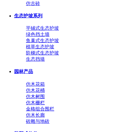
仿古砖
生态护坡系列
平铺式生态护坡
绿色挡土墙
鱼巢式生态护坡
植草生态护坡
阶梯式生态护坡
生态挡墙
园林产品
仿木花箱
仿木花桶
仿木树围
仿木栅栏
金格组合围栏
仿木长廊
砖雕与地砖