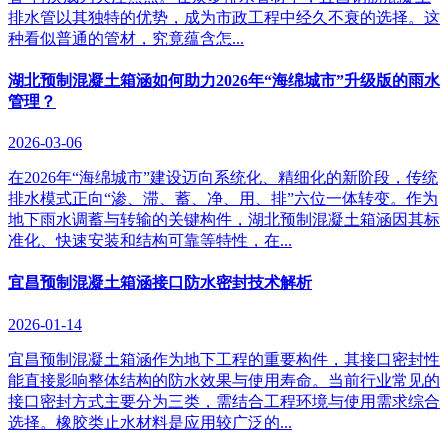
排水管以其独特的优势，成为市政工程中经久不衰的选择。这
种看似普通的管材，究竟蕴含怎...
湖北预制混凝土箱涵如何助力2026年“海绵城市”升级版的雨水
管理？
2026-03-06
在2026年“海绵城市”建设迈向系统化、精细化的新阶段，传统
排水模式正向“渗、滞、蓄、净、用、排”六位一体转变。作为
地下雨水调蓄与转输的关键构件，湖北预制混凝土箱涵因其标
准化、快速安装和结构可靠等特性，在...
宜昌预制混凝土箱涵接口防水密封技术解析
2026-01-14
宜昌预制混凝土箱涵作为地下工程的重要构件，其接口密封性
能直接影响整体结构的防水效果与使用寿命。当前行业常见的
接口密封方式主要分为三类，需结合工程环境与使用需求综合
选择。橡胶类止水材料是应用较广泛的...