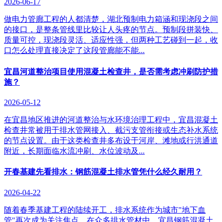
2026-06-17
做电力管廊工程的人都清楚，湖北预制电力箱涵和现浇段之间
的接口，是整条管线里比较让人头疼的节点。预制段拼装快、
质量可控，现浇段灵活、适应性强，但两种工艺碰到一起，收
口怎么处理直接决定了这段管廊能不能...
宜昌河道整治项目使用混凝土检查井，是否需考虑冲刷防护措
施？
2026-05-12
在宜昌地区推进的河道整治与水环境治理工程中，宜昌混凝土
检查井常被用于排水管网接入、截污支管衔接或生态补水系统
的节点设置。由于这类检查井多布设于河岸、滩地或行洪通道
附近，长期面临水流冲刷、水位波动及...
开春基建先看排水：钢筋混凝土排水管凭什么经久耐用？
2026-04-22
随着春季基建工程的陆续开工，排水系统作为城市"地下血
管"再次成为关注焦点。在众多排水管材中，宜昌钢筋混凝土