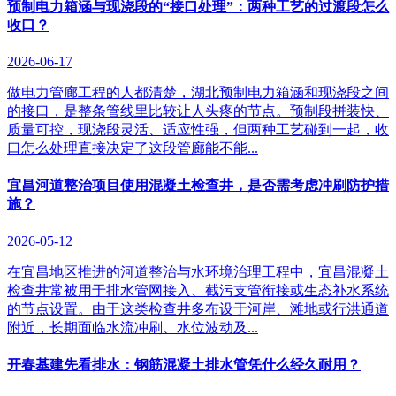
预制电力箱涵与现浇段的“接口处理”：两种工艺的过渡段怎么
收口？
2026-06-17
做电力管廊工程的人都清楚，湖北预制电力箱涵和现浇段之间
的接口，是整条管线里比较让人头疼的节点。预制段拼装快、
质量可控，现浇段灵活、适应性强，但两种工艺碰到一起，收
口怎么处理直接决定了这段管廊能不能...
宜昌河道整治项目使用混凝土检查井，是否需考虑冲刷防护措
施？
2026-05-12
在宜昌地区推进的河道整治与水环境治理工程中，宜昌混凝土
检查井常被用于排水管网接入、截污支管衔接或生态补水系统
的节点设置。由于这类检查井多布设于河岸、滩地或行洪通道
附近，长期面临水流冲刷、水位波动及...
开春基建先看排水：钢筋混凝土排水管凭什么经久耐用？