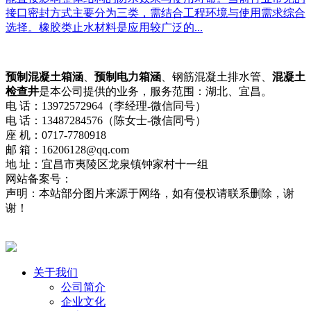
接口密封方式主要分为三类，需结合工程环境与使用需求综合
选择。橡胶类止水材料是应用较广泛的...
预制混凝土箱涵
、
预制电力箱涵
、钢筋混凝土排水管、
混凝土
检查井
是本公司提供的业务，服务范围：湖北、宜昌。
电 话：13972572964（李经理-微信同号）
电 话：13487284576（陈女士-微信同号）
座 机：0717-7780918
邮 箱：16206128@qq.com
地 址：宜昌市夷陵区龙泉镇钟家村十一组
网站备案号：
鄂ICP备2021013322号-2
网站地图
流量统计
声明：本站部分图片来源于网络，如有侵权请联系删除，谢
谢！
鄂公网安备42050002420715号
关于我们
公司简介
企业文化