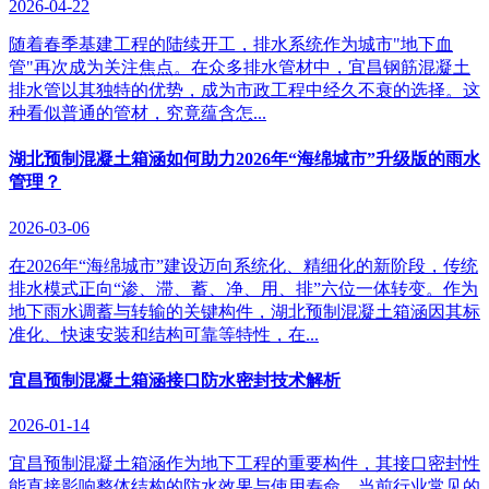
2026-04-22
随着春季基建工程的陆续开工，排水系统作为城市"地下血
管"再次成为关注焦点。在众多排水管材中，宜昌钢筋混凝土
排水管以其独特的优势，成为市政工程中经久不衰的选择。这
种看似普通的管材，究竟蕴含怎...
湖北预制混凝土箱涵如何助力2026年“海绵城市”升级版的雨水
管理？
2026-03-06
在2026年“海绵城市”建设迈向系统化、精细化的新阶段，传统
排水模式正向“渗、滞、蓄、净、用、排”六位一体转变。作为
地下雨水调蓄与转输的关键构件，湖北预制混凝土箱涵因其标
准化、快速安装和结构可靠等特性，在...
宜昌预制混凝土箱涵接口防水密封技术解析
2026-01-14
宜昌预制混凝土箱涵作为地下工程的重要构件，其接口密封性
能直接影响整体结构的防水效果与使用寿命。当前行业常见的