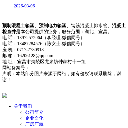
2026-03-06
预制混凝土箱涵
、
预制电力箱涵
、钢筋混凝土排水管、
混凝土
检查井
是本公司提供的业务，服务范围：湖北、宜昌。
电 话：13972572964（李经理-微信同号）
电 话：13487284576（陈女士-微信同号）
座 机：0717-7780918
邮 箱：16206128@qq.com
地 址：宜昌市夷陵区龙泉镇钟家村十一组
网站备案号：
鄂ICP备2021013322号-2
网站地图
流量统计
声明：本站部分图片来源于网络，如有侵权请联系删除，谢
谢！
鄂公网安备42050002420715号
关于我们
公司简介
企业文化
厂房厂貌